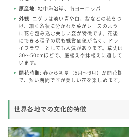
原産地
: 地中海沿岸、南ヨーロッパ
外観
: ニゲラは淡い青や白、紫などの花をつ
け、細く糸状に分かれた葉がレースのよう
に花を包み込む美しい姿が特徴です。花後
にできる種子の房も観賞価値が高く、ドラ
イフラワーとしても人気があります。草丈は
30〜50cmほどで、庭植えや鉢植えに適して
います。
開花時期
: 春から初夏（5月〜6月）が開花期
で、短い期間ですが美しい花を楽しめます。
世界各地での文化的特徴