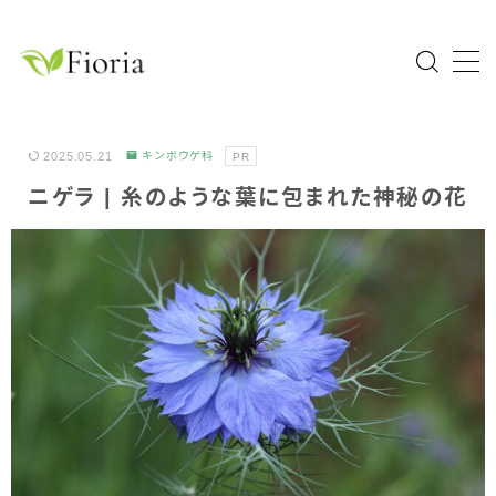
MENU
Home
2025.05.21
キンポウゲ科
PR
ニゲラ | 糸のような葉に包まれた神秘の花
園芸分類
草花
花木・庭木
球根植物
熱帯植物
ハーブ
科目一覧