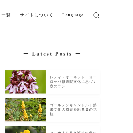
目一覧
サイトについて
Language
English
French
ー
Latest Posts
ー
レディ・オーキッド｜ヨー
ロッパ修道院文化に息づく
森のラン
ゴールデンキャンドル｜熱
帯文化の風景を彩る黄の花
柱
センナ | 交易と巡礼の道に