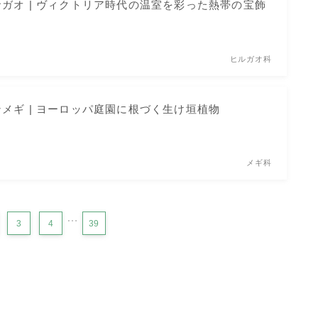
ガオ | ヴィクトリア時代の温室を彩った熱帯の宝飾
ヒルガオ科
メギ | ヨーロッパ庭園に根づく生け垣植物
メギ科
…
3
4
39