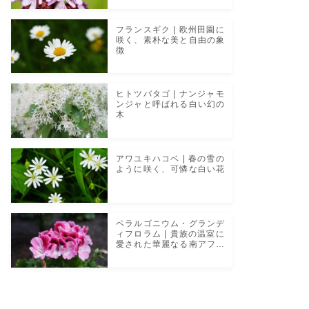
フランスギク | 欧州田園に
咲く、素朴な美と自由の象
徴
ヒトツバタゴ | ナンジャモ
ンジャと呼ばれる白い幻の
木
アワユキハコベ | 春の雪の
ように咲く、可憐な白い花
ペラルゴニウム・グランデ
ィフロラム | 貴族の温室に
愛された華麗なる南アフリ
カの花