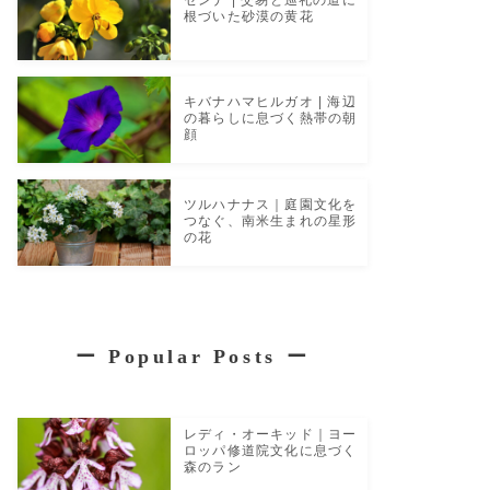
根づいた砂漠の黄花
キバナハマヒルガオ | 海辺
の暮らしに息づく熱帯の朝
顔
ツルハナナス｜庭園文化を
つなぐ、南米生まれの星形
の花
ー
Popular Posts
ー
レディ・オーキッド｜ヨー
ロッパ修道院文化に息づく
森のラン