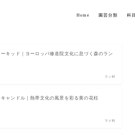
Home
園芸分類
科
草花
花木・庭木
オーキッド｜ヨーロッパ修道院文化に息づく森のラン
球根植物
熱帯植物
ラン科
ハーブ
ンキャンドル｜熱帯文化の風景を彩る黄の花柱
マメ科