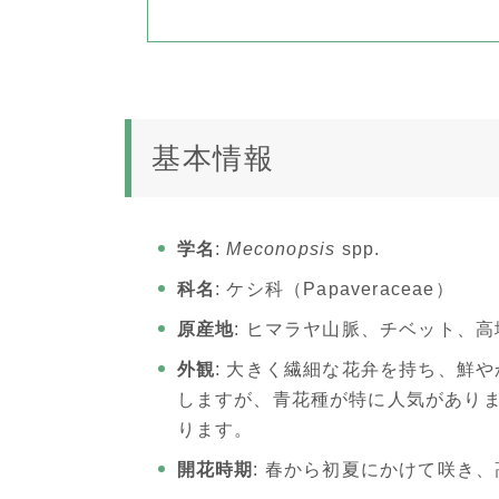
基本情報
学名
:
Meconopsis
spp.
科名
: ケシ科（Papaveraceae）
原産地
: ヒマラヤ山脈、チベット、
外観
: 大きく繊細な花弁を持ち、鮮
しますが、青花種が特に人気があり
ります。
開花時期
: 春から初夏にかけて咲き