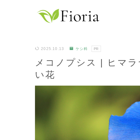
2025.10.13
ケシ科
PR
メコノプシス | ヒマ
い花