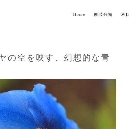
Home
園芸分類
科
草花
花木・庭木
球根植物
ラヤの空を映す、幻想的な青
熱帯植物
ハーブ