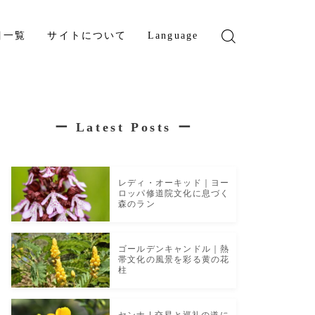
目一覧
サイトについて
Language
English
French
ー
Latest Posts
ー
レディ・オーキッド｜ヨー
ロッパ修道院文化に息づく
森のラン
ゴールデンキャンドル｜熱
帯文化の風景を彩る黄の花
柱
センナ | 交易と巡礼の道に