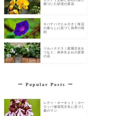
根づいた砂漠の黄花
キバナハマヒルガオ | 海辺
の暮らしに息づく熱帯の朝
顔
ツルハナナス｜庭園文化を
つなぐ、南米生まれの星形
の花
ー
Popular Posts
ー
レディ・オーキッド｜ヨー
ロッパ修道院文化に息づく
森のラン