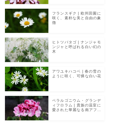
フランスギク | 欧州田園に
咲く、素朴な美と自由の象
徴
ヒトツバタゴ | ナンジャモ
ンジャと呼ばれる白い幻の
木
アワユキハコベ | 春の雪の
ように咲く、可憐な白い花
ペラルゴニウム・グランデ
ィフロラム | 貴族の温室に
愛された華麗なる南アフリ
カの花