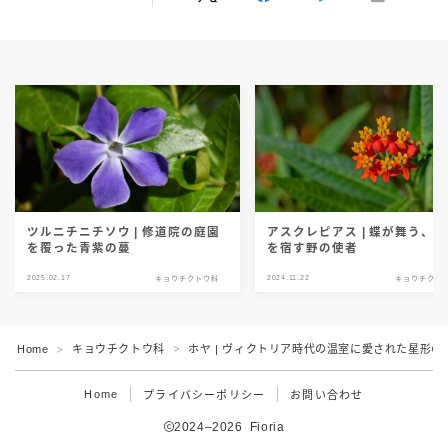
ツルニチニチソウ | 修道院の庭園
アスクレピアス | 蝶が舞う、
を覆った青紫の蔓
を宿す野の使者
2025.02.17
2024.11.22
キョウチクトウ科
キョウチクト
Home
キョウチクトウ科
ホヤ | ヴィクトリア時代の温室に愛された星形の
＞
＞
Home
プライバシーポリシー
お問い合わせ
2024–2026 Fioria