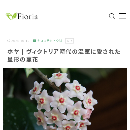
MENU
Home
2025.10.12
キョウチクトウ科
PR
ホヤ | ヴィクトリア時代の温室に愛された
園芸分類
星形の蔓花
草花
花木・庭木
球根植物
熱帯植物
ハーブ
科目一覧