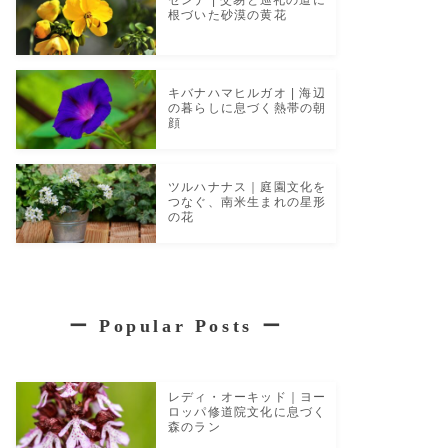
根づいた砂漠の黄花
キバナハマヒルガオ | 海辺
の暮らしに息づく熱帯の朝
顔
ツルハナナス｜庭園文化を
つなぐ、南米生まれの星形
の花
ー
Popular Posts
ー
レディ・オーキッド｜ヨー
ロッパ修道院文化に息づく
森のラン