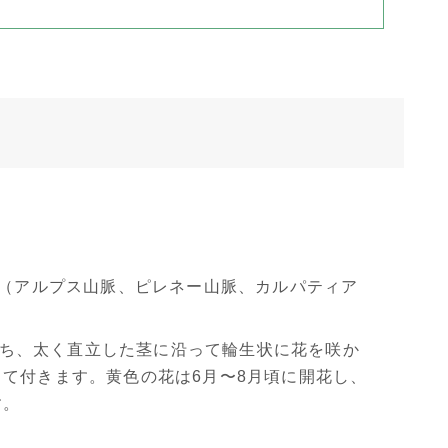
（アルプス山脈、ピレネー山脈、カルパティア
育ち、太く直立した茎に沿って輪生状に花を咲か
て付きます。黄色の花は6月〜8月頃に開花し、
す。