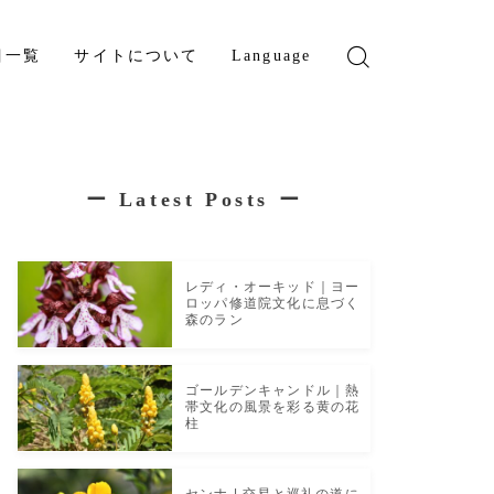
目一覧
サイトについて
Language
English
French
ー
Latest Posts
ー
レディ・オーキッド｜ヨー
ロッパ修道院文化に息づく
森のラン
ゴールデンキャンドル｜熱
帯文化の風景を彩る黄の花
柱
センナ | 交易と巡礼の道に