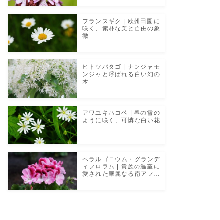
フランスギク | 欧州田園に
咲く、素朴な美と自由の象
徴
ヒトツバタゴ | ナンジャモ
ンジャと呼ばれる白い幻の
木
アワユキハコベ | 春の雪の
ように咲く、可憐な白い花
ペラルゴニウム・グランデ
ィフロラム | 貴族の温室に
愛された華麗なる南アフリ
カの花