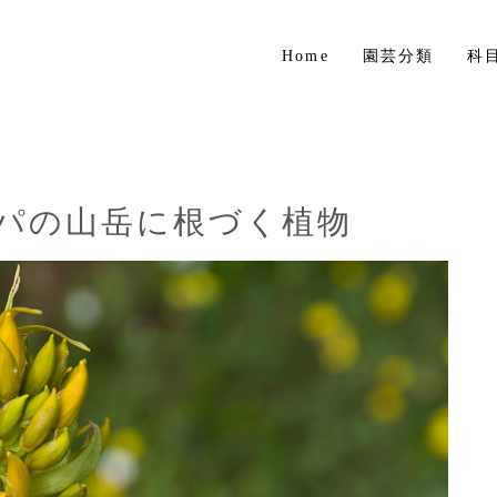
Home
園芸分類
科
草花
花木・庭木
球根植物
ッパの山岳に根づく植物
熱帯植物
ハーブ