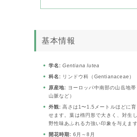
基本情報
学名:
Gentiana lutea
科名:
リンドウ科（Gentianaceae）
原産地:
ヨーロッパ中南部の山岳地帯
山脈など）
外観:
高さは1〜1.5メートルほどに
せます。葉は楕円形で大きく、対生し
野性味あふれる力強い印象を与えま
開花時期:
6月～8月