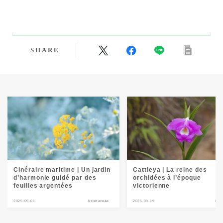
SHARE
Cinéraire maritime | Un jardin
Cattleya | La reine des
d’harmonie guidé par des
orchidées à l’époque
feuilles argentées
victorienne
2025.09.01
Asteraceae
2025.09.19
Flo