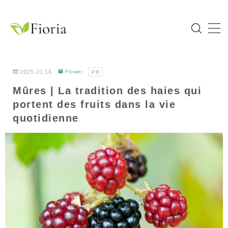
MENU
Home
2025.10.16
Flower
PR
Mûres | La tradition des haies qui
Catégories
portent des fruits dans la vie
Flower
quotidienne
Garden Tree
Bulb Plant
Tropical Plant
Herb
À propos de Fioria