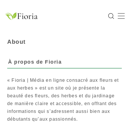
MENU
Home
About
Catégories
À propos de Fioria
Flower
Garden Tree
« Fioria | Média en ligne consacré aux fleurs et
Bulb Plant
aux herbes » est un site où je présente la
Tropical Plant
beauté des fleurs, des herbes et du jardinage
de manière claire et accessible, en offrant des
Herb
informations qui s’adressent aussi bien aux
débutants qu’aux passionnés.
À propos de Fioria