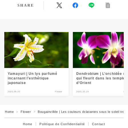
SHARE
Yamayuri | Un lys parfumé
Dendrobium | L’orchidée no
incarnant l’esthétique
qui fleurit dans les temples
japonaise
d’Orient
2025.09.20
Flower
2025.10.19
Flo
Home
Flower
Bougainvillée | Les couleurs éclatantes sous le soleil tropi
＞
＞
Home
Politique de Confidentialité
Contact