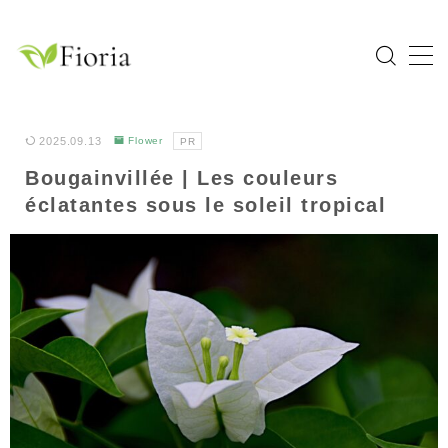
MENU
Home
2025.09.13
Flower
PR
Bougainvillée | Les couleurs
Catégories
éclatantes sous le soleil tropical
Flower
Garden Tree
Bulb Plant
Tropical Plant
Herb
À propos de Fioria