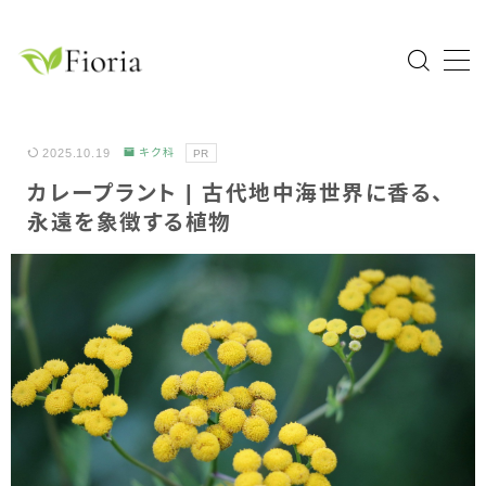
MENU
Home
2025.10.19
キク科
PR
カレープラント | 古代地中海世界に香る、
園芸分類
永遠を象徴する植物
草花
花木・庭木
球根植物
熱帯植物
ハーブ
科目一覧