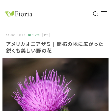
MENU
Home
2025.10.17
キク科
PR
アメリカオニアザミ | 開拓の地に広がった
園芸分類
鋭くも美しい野の花
草花
花木・庭木
球根植物
熱帯植物
ハーブ
科目一覧