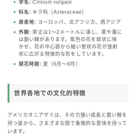
学名:
Cirsium vulgare
科名:
キク科（Asteraceae）
原産地:
ヨーロッパ、北アフリカ、西アジア
外観:
草丈は1～2メートルに達し、茎や葉に
は鋭い棘があります。紫色の花を球状に咲
かせ、花の中心部から細い管状の花が放射
状に広がる特徴的な形をしています。
開花時期:
夏（6月～9月）
世界各地での文化的特徴
アメリカオニアザミは、その力強い成長と鋭い棘を
持つ姿から、さまざまな国で象徴的な意味を持って
います。