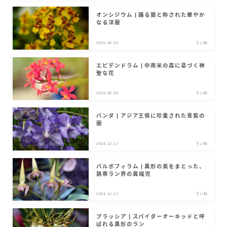
サイトについて
オンシジウム | 踊る蘭と称された華やか
なる洋蘭
Language
2025.03.20
ラン科
English
エピデンドラム | 中南米の森に息づく神
聖な花
French
2025.03.20
ラン科
バンダ | アジア王侯に珍重された青紫の
蘭
2024.12.17
ラン科
バルボフィラム | 異形の美をまとった、
熱帯ラン界の異端児
2024.12.17
ラン科
ブラッシア | スパイダーオーキッドと呼
ばれる異形のラン