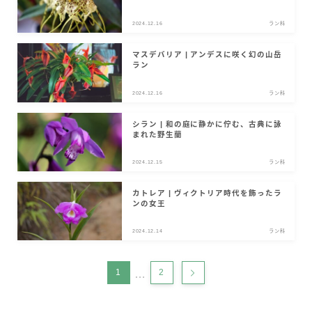
2024.12.16
ラン科
マスデバリア | アンデスに咲く幻の山岳
ラン
2024.12.16
ラン科
シラン | 和の庭に静かに佇む、古典に詠
まれた野生蘭
2024.12.15
ラン科
カトレア | ヴィクトリア時代を飾ったラ
ンの女王
2024.12.14
ラン科
1
2
…