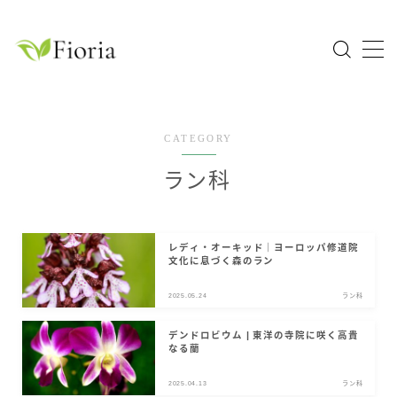
MENU
Home
CATEGORY
園芸分類
ラン科
草花
花木・庭木
レディ・オーキッド｜ヨーロッパ修道院
文化に息づく森のラン
球根植物
熱帯植物
2025.05.24
ラン科
ハーブ
デンドロビウム | 東洋の寺院に咲く高貴
なる蘭
科目一覧
2025.04.13
ラン科