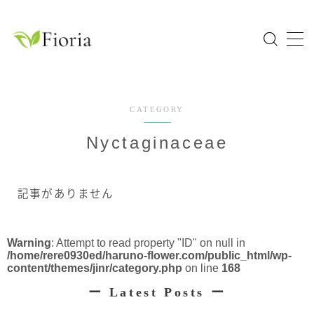
MENU
Home
CATEGORY
園芸分類
Nyctaginaceae
草花
花木・庭木
記事がありません
球根植物
熱帯植物
Warning
: Attempt to read property "ID" on null in
/home/rere0930ed/haruno-flower.com/public_html/wp-
ハーブ
content/themes/jinr/category.php
on line
168
ー
Latest Posts
ー
科目一覧