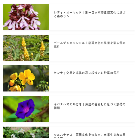
サイトについて
レディ・オーキッド｜ヨーロッパ修道院文化に息づ
く森のラン
Language
English
ゴールデンキャンドル｜熱帯文化の風景を彩る黄の
花柱
French
センナ | 交易と巡礼の道に根づいた砂漠の黄花
キバナハマヒルガオ | 海辺の暮らしに息づく熱帯の
朝顔
ツルハナナス｜庭園文化をつなぐ、南米生まれの星