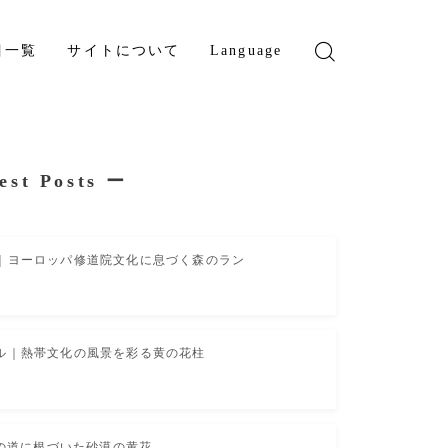
目一覧
サイトについて
Language
English
French
est Posts
ー
｜ヨーロッパ修道院文化に息づく森のラン
ル｜熱帯文化の風景を彩る黄の花柱
礼の道に根づいた砂漠の黄花