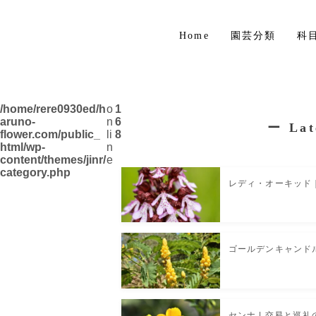
Home
園芸分類
科
草花
花木・庭木
/home/rere0930ed/h
o
1
aruno-
n
6
ー
Lat
球根植物
flower.com/public_
li
8
html/wp-
n
content/themes/jinr/
e
熱帯植物
category.php
レディ・オーキッド
ハーブ
ゴールデンキャンド
センナ | 交易と巡