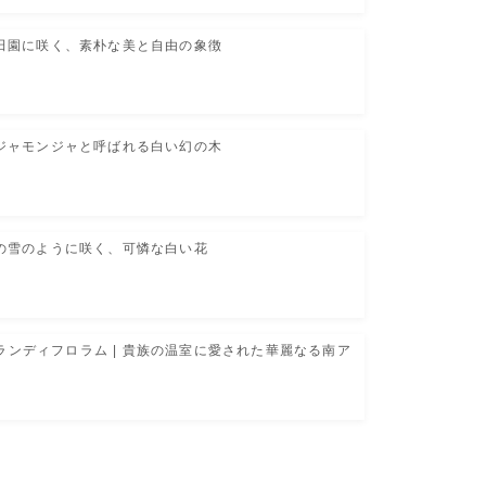
州田園に咲く、素朴な美と自由の象徴
ンジャモンジャと呼ばれる白い幻の木
春の雪のように咲く、可憐な白い花
ランディフロラム | 貴族の温室に愛された華麗なる南ア