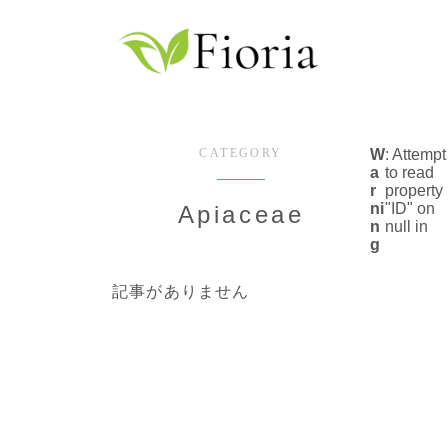
CATEGORY
W
: Attempt
a
to read
r
property
ni
"ID" on
Apiaceae
n
null in
g
記事がありません