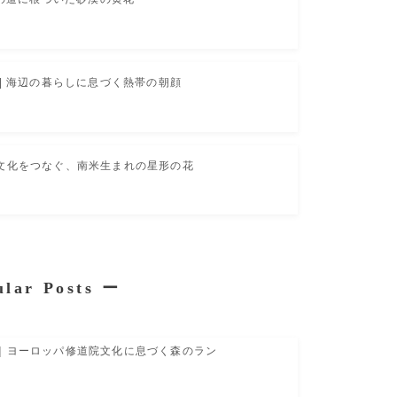
| 海辺の暮らしに息づく熱帯の朝顔
文化をつなぐ、南米生まれの星形の花
ular Posts
ー
｜ヨーロッパ修道院文化に息づく森のラン