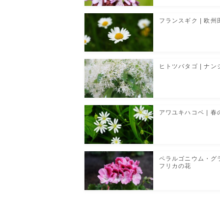
フランスギク | 欧
ヒトツバタゴ | ナ
アワユキハコベ | 
ペラルゴニウム・グ
フリカの花