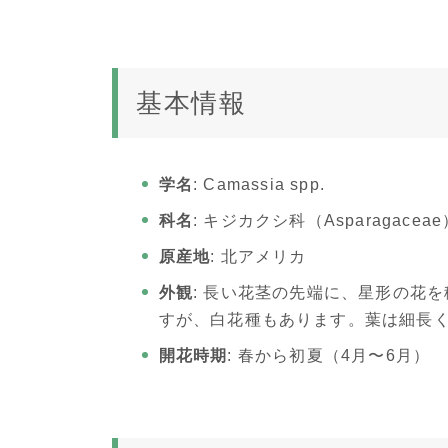
基本情報
学名
: Camassia spp.
科名
: キジカクシ科（Asparagaceae
原産地
: 北アメリカ
外観
: 長い花茎の先端に、星形の花
すが、白花種もあります。葉は細長
開花時期
: 春から初夏（4月〜6月）