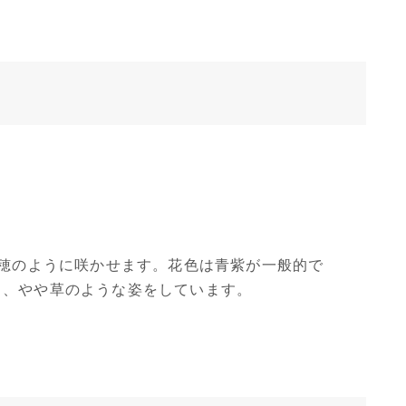
）
を穂のように咲かせます。花色は青紫が一般的で
く、やや草のような姿をしています。