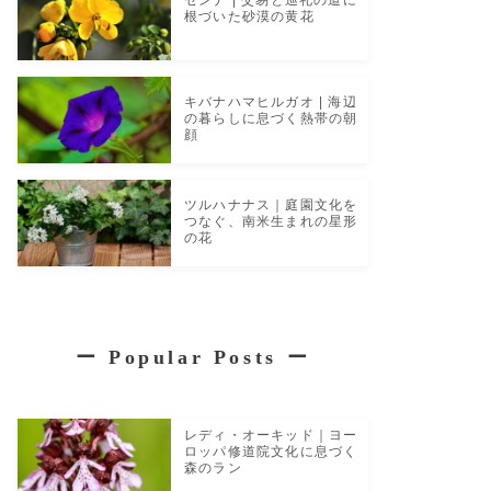
根づいた砂漠の黄花
キバナハマヒルガオ | 海辺
の暮らしに息づく熱帯の朝
顔
ツルハナナス｜庭園文化を
つなぐ、南米生まれの星形
の花
ー
Popular Posts
ー
レディ・オーキッド｜ヨー
ロッパ修道院文化に息づく
森のラン