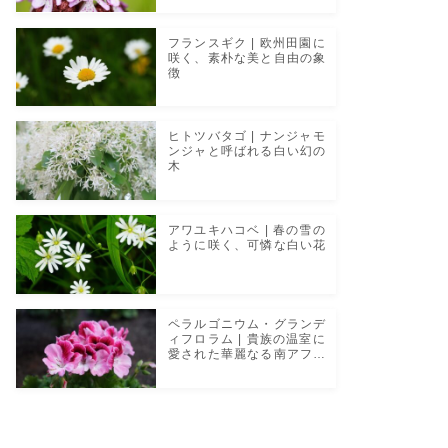
フランスギク | 欧州田園に
咲く、素朴な美と自由の象
徴
ヒトツバタゴ | ナンジャモ
ンジャと呼ばれる白い幻の
木
アワユキハコベ | 春の雪の
ように咲く、可憐な白い花
ペラルゴニウム・グランデ
ィフロラム | 貴族の温室に
愛された華麗なる南アフリ
カの花