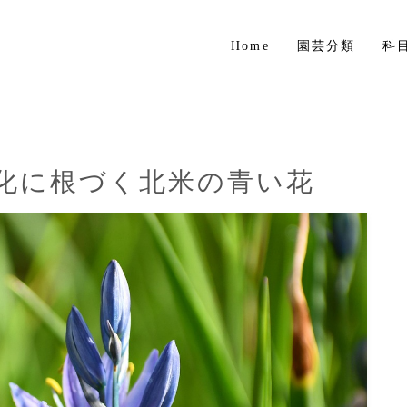
Home
園芸分類
科
草花
花木・庭木
球根植物
文化に根づく北米の青い花
熱帯植物
ハーブ