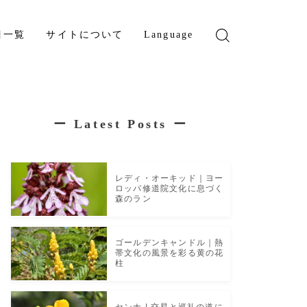
目一覧
サイトについて
Language
English
French
ー
Latest Posts
ー
レディ・オーキッド｜ヨー
ロッパ修道院文化に息づく
森のラン
ゴールデンキャンドル｜熱
帯文化の風景を彩る黄の花
柱
センナ | 交易と巡礼の道に